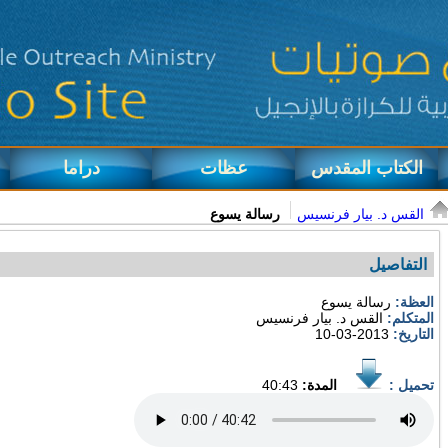
الكتاب المقدس
عظات
دراما
القس د. بيار فرنسيس
رسالة يسوع
التفاصيل
العظة:
رسالة يسوع
المتكلم:
القس د. بيار فرنسيس
التاريخ:
2013-03-10
تحميل :
المدة:
40:43