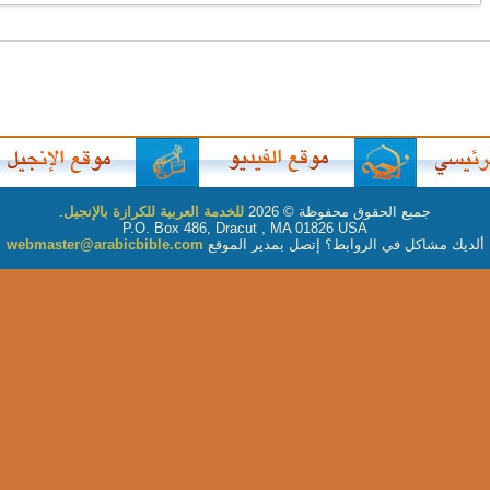
جميع الحقوق محفوظة © 2026
للخدمة العربية للكرازة بالإنجيل
.
P.O. Box 486, Dracut , MA 01826 USA
ألديك مشاكل في الروابط؟ إتصل بمدير الموقع
webmaster@arabicbible.com