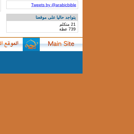
Tweets by @arabicbible
يتواجد حاليا على موقعنا
21 متكلم
739 عظة