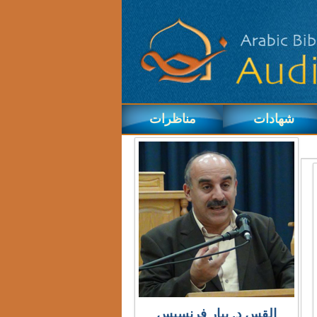
شهادات
مناظرات
القس د. بيار فرنسيس