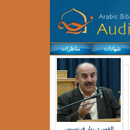
شهادات
مناظرات
القس د. بيار فرنسيس