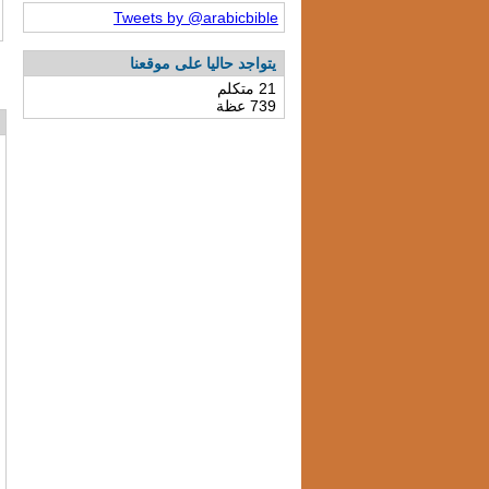
Tweets by @arabicbible
يتواجد حاليا على موقعنا
21 متكلم
739 عظة