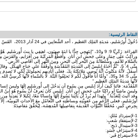
النقاط الرئيسية:
دُخُولُ أُورُشَليم، مَدينَةِ المَلِك العَظيم ، أحد الشَّعانِين في 24 آذار 2013، القَسّ بيار فرَنسيس
القِراءَة: زَكَرِيَّا 9: 9 و10، "إبتَهِجِي جِدًّا يا ابنَةَ صِهيَون، اهتِفِي يا بِنتَ أُو
وراكِبٌ على حِمَارٍ وعلى جَحشٍ ابنِ أتان. وأَقطَعُ المَركَبَةَ مِن أفرَايم، والفَرَسَ مِن
بالسَّلامِ للأُمَمِ، وسُلطانُهُ مِنَ البَحرِ إلى البَحرِ، ومِنَ النَّهرِ إلى أقَاصِي الأرض."
متَّى 4: 5، "ثُمَّ أخَذَهُ إبليسُ إلى المَدينَةِ المُقَدَّسَةِ وأَوقَفَهُ على جَناحِ الهَيكَل
أَسفَلُ. لأَنَّهُ مَكتُوبٌ أنَّهُ يُوصِي مَلائِكَتَهُ بِكَ. فعَلَى أيَادِيهِم يَحمِلُونَكَ لِكَي لا تَصدِمَ ب
متَّى 5: 34 و35، "وأمَّا أنا فأَقُولُ لَكُم لا تَحلِفُوا البَتَّةَ. لا بالسَّماءِ لأَنَّها كُرس
لأنَّها مَدينَةُ المَلِكِ العَظِيم."
المُقَدِّمَة: فاتَنا كَيفَ أرادَ إبليس مِن يسُوع أن يَدخُلَ إلى أُورشَليم إلَهًا وليسَ إنسانًا،
وليسَ ماشِيًا أو راكِبًا على جَحشٍ إبنِ أتان. إبلِيس كانَ يَعرِفُ أنَّ يسُوع هُوَ إبنُ الله
وقد أتَيتَ لِتُعَذِّبَنا." ولِهذا لَم يُرِدْ أن يَأتِيَنا يَسُوعُ إلَهًا وإنسانًا مَعًا، لِكَيلا لا يَفدِيَ
أُورُشَليم، فعلى الرُّغمِ مِن عَفوِيَّتِهِ وبساطَتِهِ في التَّعامُلِ معَ الأحداثِ اليَومِيَّة، إلاَّ 
بِحِرصٍ كَبيرٍ، مُحَقِّقًا النُّبُوَّاتِ القَديمَة بِتفاصِيلِها المُدهِشَة، لِيُحَقِّقَ مَقاصِدَهُ:
1-لإستِردَادِ مُلكٍ:
2-لإستِفقادِ شَعبٍ:
3-لاستِبدالِ ذَبحٍ:
4-لاستِنزَافِ جَسَدٍ:
5-لاستِفراغِ قَبرٍ: