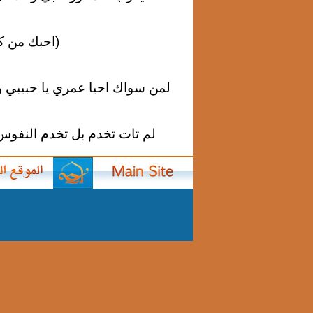
(احبك من كل قلبي اح
لمن سواك احيا عمري يا حبيبي 
لم تات تخدم بل تخدم النفوس