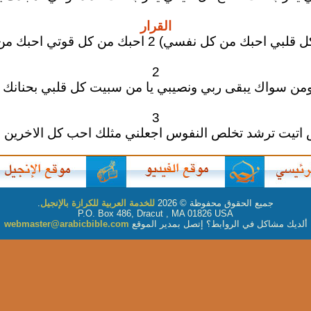
القرار
بك من كل نفسي) 2 احبك من كل قوتي احبك من كل فكري
2
ومن سواك يبقى ربي ونصيبي يا من سبيت كل قلبي بحنانك 
3
 اتيت ترشد تخلص النفوس اجعلني مثلك احب كل الاخرين ب
جميع الحقوق محفوظة © 2026
للخدمة العربية للكرازة بالإنجيل
.
P.O. Box 486, Dracut , MA 01826 USA
ألديك مشاكل في الروابط؟ إتصل بمدير الموقع
webmaster@arabicbible.com