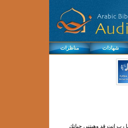
شهادات
مناظرات
ا رب انت قد وهبتني حياتك