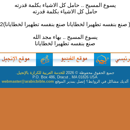
يسوع المسيح .. حامل كل الاشياء بكلمة قدرته
حامل كل الاشياء بكلمة قدرته
 صنع بنفسه تطهيرا لخطايانا صنع بنفسه تطهيرا لخطايانا)2
يسوع المسيح .. بهاء مجد الله
صنع بنفسه تطهيرا لخطايانا
جميع الحقوق محفوظة © 2026
للخدمة العربية للكرازة بالإنجيل
.
P.O. Box 486, Dracut , MA 01826 USA
ألديك مشاكل في الروابط؟ إتصل بمدير الموقع
webmaster@arabicbible.com