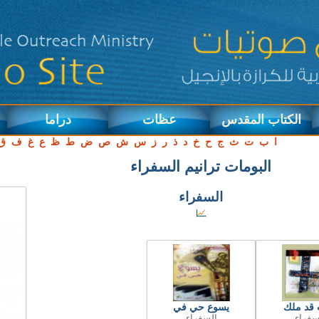
الكتاب المقدس
عظات
دراما
ا
ب
ت
ث
ج
ح
خ
د
ذ
ر
ز
س
ش
ص
ض
ط
ظ
ع
غ
ف
ق
البومات ترانيم السفراء
السفراء
 قد ملك
يسوع حي في
سفراء
السفراء