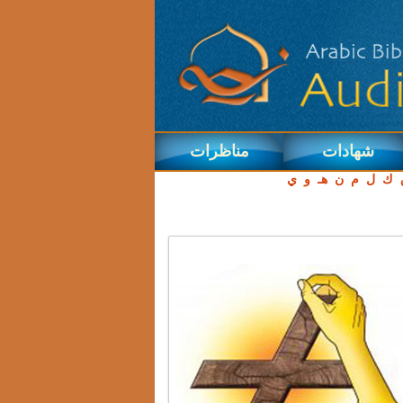
شهادات
مناظرات
ك
ل
م
ن
هـ
و
ي