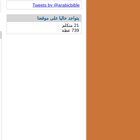
Tweets by @arabicbible
يتواجد حاليا على موقعنا
21 متكلم
739 عظة