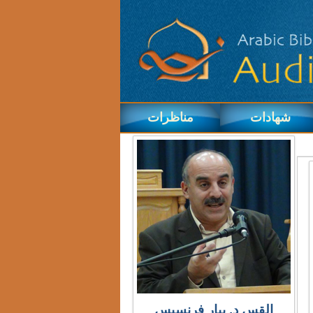
شهادات
مناظرات
القس د. بيار فرنسيس