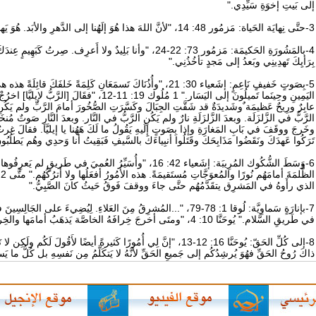
إلى بَيتِ إخوَةِ سَيِّدِي."
3-حتَّى نِهايَة الحَياة: مَزمُور 48: 14، "لأنَّ اللهَ هذا هُوَ إلَهُنا إلى الدَّهرِ والأبَد. هُوَ يَهدِينا حتَّى إلى المَوت."
4-بالمَشُورَةِ الحَكيمَة: مَزمُور 73: 22-24، "وأنا بَلِيدٌ ولا أَعرِف.
بِرَأيِكَ تَهدِينِي وبَعدُ إلى مَجدٍ تأخُذُنِي."
5-بِصَوتٍ خَفيفٍ نَاعِمٍ: إشَعياء 30: 21، "وأُذُنَاكَ تَسمَعَانِ كَلِمَةً خَ
اليَمِينِ وحِينَما تَميلُونَ إلى اليَسَار." 1 مُلُوك 19: 
عابِرٌ ورِيحٌ عَظيمَة ٌوشَديدَةٌ قد شَقَّتِ الجِبَالَ وكَسَّرَتِ الصُّخُورَ أمامَ الرَّبِّ ولم يَكُنِ 
الرَّبُّ في الزَّلزَلَة. وبعدَ الزَّلزَلَةِ نارٌ ولم يَكُنِ الرَّبُّ في النَّار. وبعدَ النَّارِ صَوتٌ مُنخَ
وخَرجَ ووقَفَ في بَابِ المَغارَةِ وإذا بِصَوتٍ إلَيهِ يَقُولُ ما لَكَ هَهُنا يا إيليَّا. فقالَ غِرتُ 
تَرَكُوا عَهدَكَ ونَقَضُوا مَذَابِحَكَ وقَتَلُوا أنبِياءَكَ بالسَّيفِ فَبَقِيتُ أنا وَحدِي وهُم يَطلُبُو
6-وَسَطَ الشُّكُوك المُرِيبَة: إشَعياء 42: 16، "وأُسَيِّرُ العُميَ في
الذي رأَوهُ في المَشرِق يتقَدَّمُهُم حتَّى جاءَ ووقفَ فَوقُ حَيثُ كانَ الصَّبِيُّ."
7-بإنارَةٍ سَماوِيَّة: لُوقا 1: 78-79، "...المُشرِقُ مِنَ العَلاءِ. لِيُضِيءَ 
في طَريقِ السَّلام." يُوحَنَّا 10: 4، "ومتَى أخرجَ خِرافَهُ الخاصَّة يَذهَبُ أمامَها والخِرافُ تَتبَعُهُ لأنَّها تَعرِفُ صَوتَهُ."
8-إلى كُلِّ الحَقّ: يُوحَنَّا 16: 12-13، "إنَّ لِي أُمُورًا كَثيرةً أيضًا لأَقُ
ذاكَ رُوحُ الحَقِّ فهُوَ يُرشِدُكُم إلى جَميعِ الحَقِّ لأنَّهُ لا يَتكَلَّمُ مِن نَفسِهِ بل كُلُّ ما يَسمَع