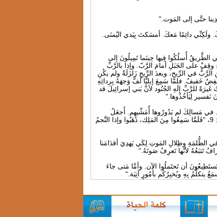
 صِرتُ كَبَهِيمٍ عِندَكَ. ولَكِنِّي دائِمًا مَعكَ. أمسَكتَ بِيَدي اليُمنَى.
لفَكَ قائِلَةً هذه هي الطَّريقُ أُسلُكُوا فِيها حِينَما تَمِيلُونَ إلى
11-12، "فقَالَ [الرَّبُّ لإيليَّا] اخرُجْ وقِفْ على الجَبَلِ أمامَ الرَّبّ. وإذا بالرَّبِّ
الرَّبُّ في الرِّيح، وبعدَ الرِّيحِ زَلزَلَةٌ ولم يكُنِ
فِضٌ خَفيفٌ. فلمَّا سَمِعَ إيليَّا لَفَّ وَجهَهُ بِردائِهِ
غَيرَةً للرَّبِّ إلَهِ الجُنُود لأنَّ بَني إسرائِيلَ قد
نَ نَفسير لِيَأخُذُوها."
 طَريقٍ لم يَعرِفُوها. في مَسالِكَ لم يَدُورُوها أُمَشِّيهِم. أَجعَلُ
الظُّلمَةَ أمامَهُم نُورًا والمُعوَجَّاتِ مُستَقيمَةً. هذه الأُمُورُ أفعَلُها ولا أَترُكُهُم." متَّى 2: 9، "فَلَمَّا سَمِعُوا مِنَ المَلِك، ذَهَبُوا وإذا النَّجمُ
على الجَالِسِينَ في الظُّلمَةِ وظِلالِ المَوتِ لِكَي يَهدِيَ أقدَامَنا
ولَ لَكُم ولَكِن لا تَستَطِيعُونَ أن تَحتَملُوا الآن. وأمَّا مَتى جاءَ
ُ يتكلَّمُ بِهِ ويُخبِرُكُم بأُمُورٍ آتِيَة."