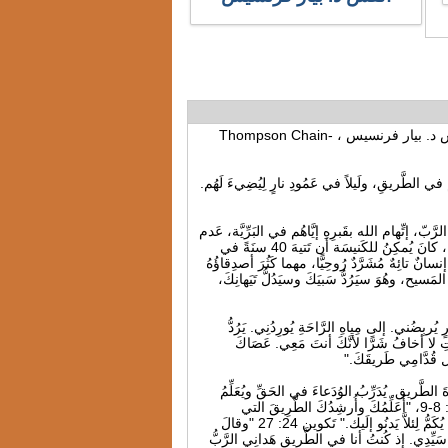
لا تَعِشْ تائِهًا أو الهِدَايَةُ الإلَهِيَّة الميَّة وميَّة، الأحد في 20 كانُون الثَّانِي 2013، القَس د. بيار فرنسيس ، Thompson Chain-
ِيَهدِيَهُم في الطَّريقِ، ولَيلاً في عَمُودِ نارٍ لِيُضِيءَ لَهُم.
َّبّ، إتِّهام الله بقَبرِهِ إيَّاهُم في البَرِّيَّة، عَدم
الإيمان بالمَواعِيد، عَدم الطَّاعَة لوَصايا الله. كما تاهَ شَعبُ اللهِ 40 سنَةً في البَرِّيَّة، كانَ يُمكِنُ للكَنيسَة أن تَتيهَ 40 سنَةً في
لُّ إنسان بِدُونِ المَسيح هُوَ إنسانٌ تائِهٌ مُشَرَّدٌ رُوحِيًّا، مهما كَثُرَ أصدِقاؤُهُ
لمَسيح، وهُوَ سيَرُدُّ سَبيَكَ وسيَدُلُّ تَيَهانِكَ،
 مَراعٍ خُضرٍ يُربِضُني. إلى مِياهِ الرَّاحَةِ يُورِدُنِي. يَرُدُّ
 لا أخافُ شَرًّا لأنَّكَ أنتَ مَعِي. عَصَاكَ
ِكَ يُعَلِّمُ الخُطاةَ الطَّريق. يُدَرِّبُ الوُدَعاءَ في الحَقِّ ويُعَلِّمُ
الوُدَعاءَ طُرُقَهُ. كُلُّ سُبُلِ الرَّبِّ رَحمَةٌ وحَقٌّ لِحافِظي عَهدِهِ وشهادَاتِهِ." مَزمُور 32: 8-9، "أُعَلِّمُكَ وأُرشِدُكَ الطَّرِيقَ التي
تَسلُكُها. أَنصَحُكَ. عَينِي عَلَيك. لا تَكُونُوا كَفرَسٍ أو بَغلٍ بِلا فَهمٍ. بِلجَامٍ وزِمَامٍ زِينَتُهُ يُكَمُّ لِئلاَّ يَدنُو إلَيك." تَكوين 24: 27 "وقالَ
ن سَيِّدِي. إذ كُنتُ أنا في الطَّريقِ هَدانِي الرَّبُّ