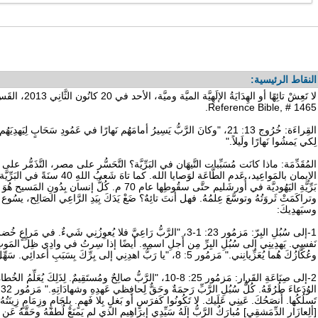
النقاط الرئيسية:
Reference Bible, # 1465.
القِراءَة: خُرُوج 13: 21، "وكانَ الرَّبُّ يَسِيرُ أمامَهُم نَهارًا في عَمُودِ سَحَابٍ ل
لِكي يَمشُوا نَهارًا ولَيلاً."
المُقَدِّمَة: ماذا كانَت مُسَبِّبات التَّيهَان في البَرِّيَّة؟ التَّحَسُّر على مصر، التَّذَمُّر على الر
بَرِّيَّةِ اليَهُوديَّة في أُورشَليم حتَّى سقُوطِها عام 70 م. كُ
وتراكَمَتْ ثَروَتُهُ وتوسَّعَ عِلمُهُ. فهل أنتَ تائِهٌ؟ ضَعْ يَدَكَ بِيَدِ الرَّاعِي الصَالِح، يسُوع ا
وسيَهدِيكَ:
1-إلى سُبُلِ البِرّ: مَزمُور 23: 1-3، "الرَّبُّ رَاعِيَّ فلا يُعوِزُنِي شَيءٌ. في
نَفسِي. يَهدِينِي إلى سُبُلِ البِرِّ مِن أَجلِ اسمِهِ. أيضًا إذا سِرتُ في وادِي ظِلِّ المَوتِ
وعُكَّازُكَ هُما يُعَزِّيانِني." مَزمُور 5: 8، "يا رَبُّ اهدِنِي إلى بِرِّكَ بِسَبَبِ أعدائِي. سَهِّل قُدَّامِي طَريقَكَ."
2-إلى صِنَاعَةِ القَرار: مَزمُور 25: 8-10، "الرَّبُّ صالِحٌ ومُستَقِيمٌ. لِذَل
[ألِعازَار الدِّمَشقِي] مُبارَكٌ الرَّبُّ إلَهُ سَيِّدِي إبرَاهِيم الذي لم يَمنَعْ لُطفَهُ وحَقَّهُ عَ