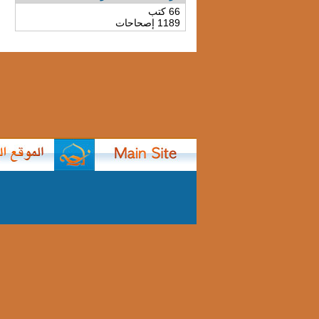
66 كتب
1189 إصحاحات