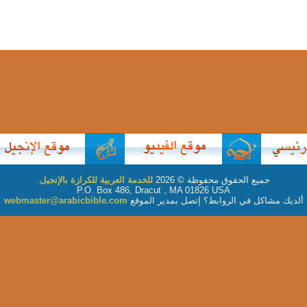
جميع الحقوق محفوظة © 2026
للخدمة العربية للكرازة بالإنجيل
.
P.O. Box 486, Dracut , MA 01826 USA
ألديك مشاكل في الروابط؟ إتصل بمدير الموقع
webmaster@arabicbible.com