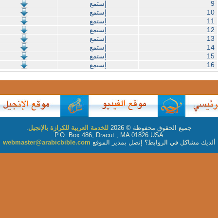
9
إستمع
10
إستمع
11
إستمع
12
إستمع
13
إستمع
14
إستمع
15
إستمع
16
إستمع
جميع الحقوق محفوظة © 2026
للخدمة العربية للكرازة بالإنجيل
.
P.O. Box 486, Dracut , MA 01826 USA
ألديك مشاكل في الروابط؟ إتصل بمدير الموقع
webmaster@arabicbible.com