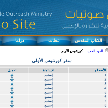
الكتاب المقدس
عظات
دراما
العهد الجديد
كورنثوس الأولى
سفر كورنثوس الأولى
الأصحاح
الإستماع
تحميل
1
إستمع
2
إستمع
3
إستمع
4
إستمع
5
إستمع
6
إستمع
7
إستمع
8
إستمع