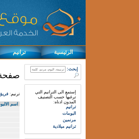
الرئيسية
ترانيم
إبحث:
صفحة 
إستمع الى الترانيم التي
ترنيم:
فريق t Of Worship
ترغبها حسب التصنيف
المدون ادناه:
اسم الالبو
ترانيم
البومات
مرنمين
ترانيم ميلادية