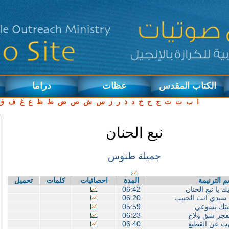
الكتاب المقدس
عظات
دراما
ا
ب
ت
ث
ج
ح
خ
د
ذ
ر
ز
س
ش
ص
ض
ط
ظ
ع
غ
ف
ق
نبع الحنان
جميلة طنوس
 الترنيمة
المدة
احصائيات
كلمات
تحميل
ك يا نبع الحنان
06:42
 سيدي انت الحبيب
06:20
يتك يسوعي
05:59
فجر شق ولاح
06:23
ت عن القطيع
06:40