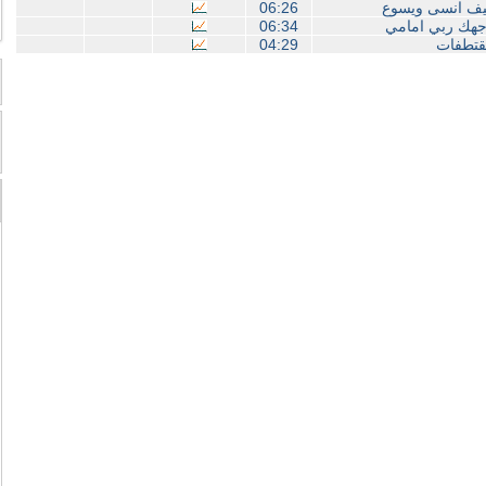
ف انسى ويسوع
06:26
هك ربي امامي
06:34
تطفات
04:29