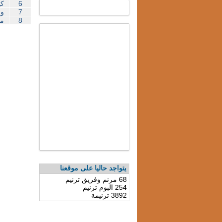
6
كي
7
وج
8
مق
يتواجد حاليا على موقعنا
68 مرنم وفريق ترنيم
254 البوم ترنيم
3892 ترنيمة