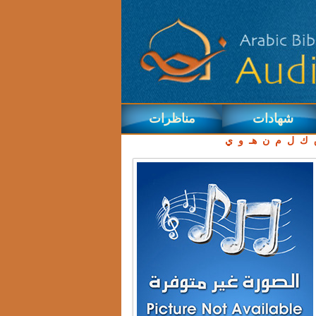
شهادات
مناظرات
ك
ل
م
ن
هـ
و
ي