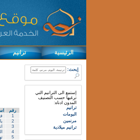
الرئيسية
ترانيم
إبحث:
إستمع الى الترانيم التي
ترغبها حسب التصنيف
المدون ادناه:
ترانيم
رقم
اسم
البومات
1
في
مرنمين
2
يا
3
ات
ترانيم ميلادية
4
ال
5
ته